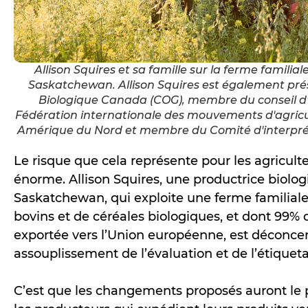
Allison Squires et sa famille sur la ferme familia
Saskatchewan. Allison Squires est également prés
Biologique Canada (COG), membre du conseil d'
Fédération internationale des mouvements d'agricu
Amérique du Nord et membre du Comité d'interprét
Le risque que cela représente pour les agricult
énorme. Allison Squires, une productrice biolog
Saskatchewan, qui exploite une ferme familial
bovins et de céréales biologiques, et dont 99% 
exportée vers l’Union européenne, est déconcer
assouplissement de l’évaluation et de l’étique
C’est que les changements proposés auront le 