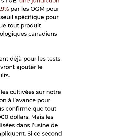
s l’UE,
une juridiction
0.9%
par les OGM pour
e seuil spécifique pour
que tout produit
biologiques canadiens
nt déjà pour les tests
evront ajouter le
uits.
les cultivées sur notre
on à l’avance pour
ous confirme que tout
00 dollars. Mais les
lisées dans l’usine de
mpliquent. Si ce second