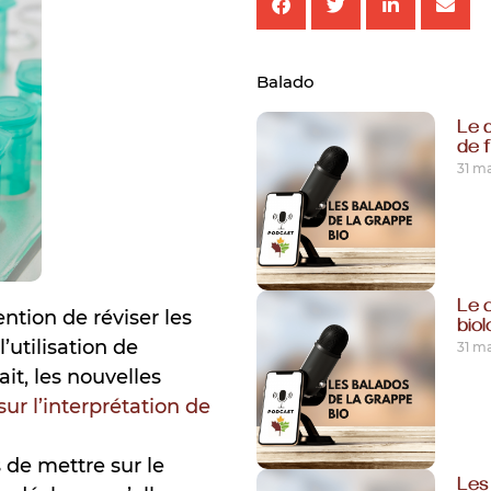
Balado
Le d
de 
31 ma
Le 
ntion de réviser les
bio
l’utilisation de
31 ma
t, les nouvelles
r l’interprétation de
 de mettre sur le
Les