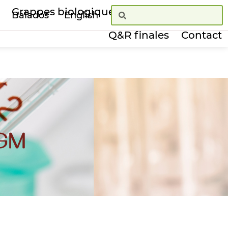
Grappes biologiques
Le Bio au Canada
Balados
English
Q&R finales
Contact
OGM