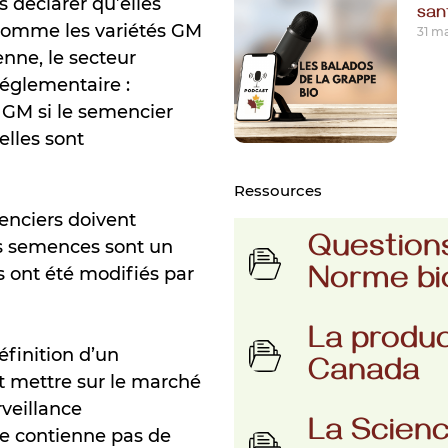
 déclarer qu’elles
san
comme les variétés GM
31 ma
nne, le secteur
réglementaire :
 GM si le semencier
elles sont
Ressources
menciers doivent
Questions
les semences sont un
s ont été modifiés par
Norme bi
La produc
finition d’un
Canada
t mettre sur le marché
veillance
La Scienc
e contienne pas de