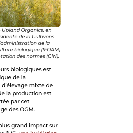
le Upland Organics, en
idente de la Cultivons
administration de la
lture biologique (IFOAM)
ation des normes (CIN).
eurs biologiques est
ique de la
e d’élevage mixte de
de la production est
tée par cet
tage des OGM.
plus grand impact sur