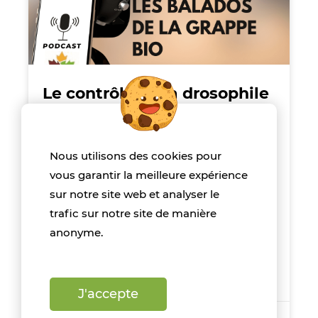
Le contrôle de la drosophile
à ailes tachetées sous régie
biologique
Nous utilisons des cookies pour
Le Dr Chandra Moffat décrit la
vous garantir la meilleure expérience
recherche de stratégies multiples
sur notre site web et analyser le
pour la gestion de la drosophile à
trafic sur notre site de manière
ailes tachetées, en mettant l’accent
anonyme.
sur les méthodes de contrôle
biologiques.
J'accepte
31 mars 2021